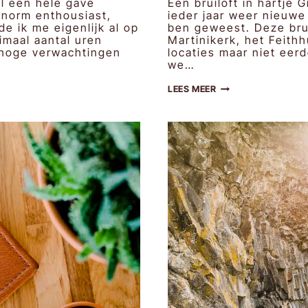
al een hele gave
Een bruiloft in hartje 
enorm enthousiast,
ieder jaar weer nieuwe
e ik me eigenlijk al op
ben geweest. Deze brui
imaal aantal uren
Martinikerk, het Feith
e hoge verwachtingen
locaties maar niet eer
we…
MARTINE
LEES MEER
&
WYBREN
|
BRUIDSFOTOGRAFIE
GRONINGEN