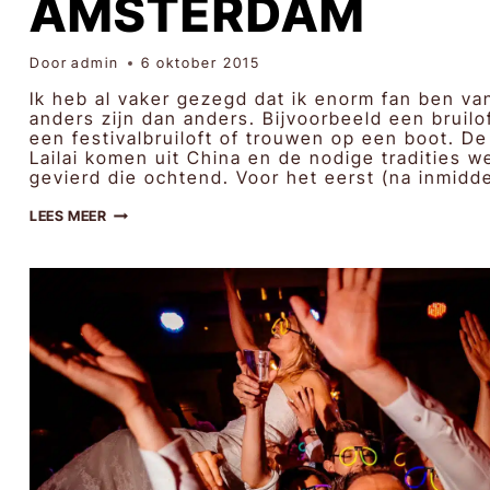
AMSTERDAM
Door
admin
6 oktober 2015
Ik heb al vaker gezegd dat ik enorm fan ben van
anders zijn dan anders. Bijvoorbeeld een bruilof
een festivalbruiloft of trouwen op een boot. D
Lailai komen uit China en de nodige tradities w
gevierd die ochtend. Voor het eerst (na inmid
BRUIDSFOTOGRAFIE
LEES MEER
KOH
&
LAILAI
|
BRUIDSFOTOGRAAF
AMSTERDAM