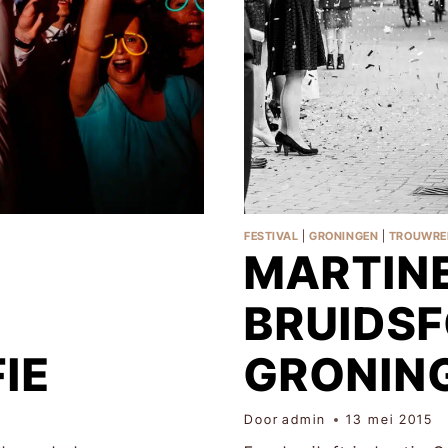
FESTIVAL
|
GRONINGEN
|
TROUWRE
MARTINE
BRUIDS
IE
GRONIN
Door
admin
13 mei 2015