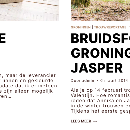
GRONINGEN
|
TROUWREPORTAGE
|
E
BRUIDS
GRONING
JASPER
n, maar de leverancier
r linnen en gekleurde
Door
admin
6 maart 2014
pdate dat ik er meteen
Als je op 14 februari t
 zijn alleen mogelijk
Valentijn. Hoe romantis
uren…
reden dat Annika en J
in de winter trouwen e
Tijdens het eerste ge
BRUIDSFOTOGRAFIE
LEES MEER
GRONINGEN
|