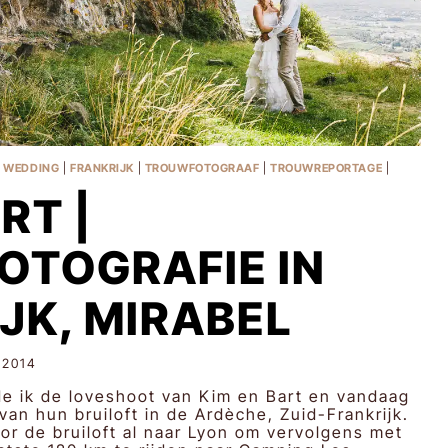
N WEDDING
|
FRANKRIJK
|
TROUWFOTOGRAAF
|
TROUWREPORTAGE
|
RT |
OTOGRAFIE IN
JK, MIRABEL
 2014
de ik de loveshoot van Kim en Bart en vandaag
 van hun bruiloft in de Ardèche, Zuid-Frankrijk.
or de bruiloft al naar Lyon om vervolgens met