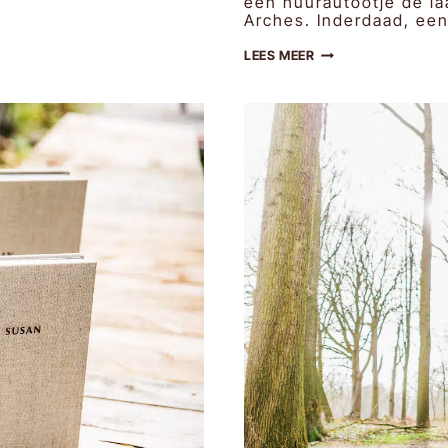
een huurautootje de la
Arches. Inderdaad, een
KIM
LEES MEER
&
BART
|
BRUIDSFOTOGRAFIE
IN
FRANKRIJK,
MIRABEL