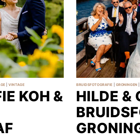
AGE
|
VINTAGE
BRUIDSFOTOGRAFIE
|
GRONINGEN
IE KOH &
HILDE & 
BRUIDS
AF
GRONIN