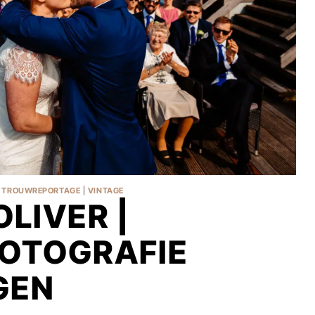
|
TROUWREPORTAGE
|
VINTAGE
OLIVER |
FOTOGRAFIE
GEN