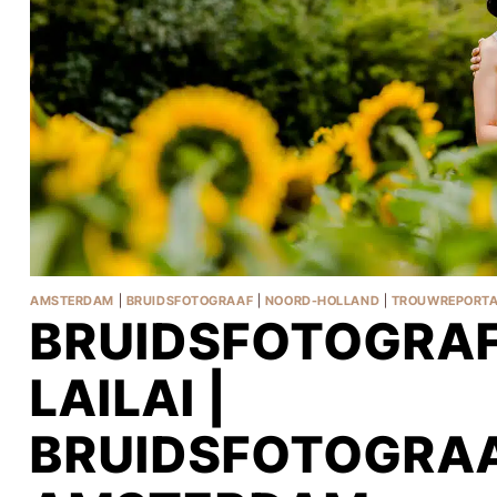
AMSTERDAM
|
BRUIDSFOTOGRAAF
|
NOORD-HOLLAND
|
TROUWREPORT
BRUIDSFOTOGRAF
LAILAI |
BRUIDSFOTOGRA