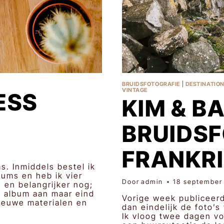
BRUIDSFOTOGRAFIE
|
DESTINATIO
VINTAGE
ESS
KIM & BA
BRUIDSF
FRANKRI
. Inmiddels bestel ik
bums en heb ik vier
Door
admin
18 september
 en belangrijker nog;
ss album aan maar eind
Vorige week publiceer
nieuwe materialen en
dan eindelijk de foto’s
Ik vloog twee dagen vo