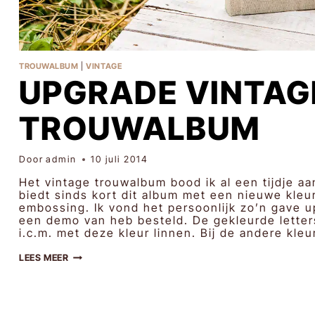
TROUWALBUM
|
VINTAGE
UPGRADE VINTAG
TROUWALBUM
Door
admin
10 juli 2014
Het vintage trouwalbum bood ik al een tijdje aa
biedt sinds kort dit album met een nieuwe kleu
embossing. Ik vond het persoonlijk zo’n gave u
een demo van heb besteld. De gekleurde letters
i.c.m. met deze kleur linnen. Bij de andere kle
UPGRADE
LEES MEER
VINTAGE
TROUWALBUM