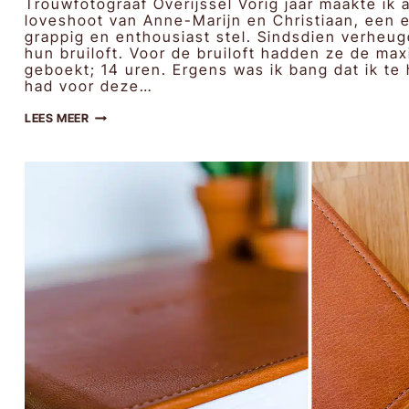
Trouwfotograaf Overijssel Vorig jaar maakte ik 
loveshoot van Anne-Marijn en Christiaan, een 
grappig en enthousiast stel. Sindsdien verheugd
hun bruiloft. Voor de bruiloft hadden ze de max
geboekt; 14 uren. Ergens was ik bang dat ik t
had voor deze…
ANNE-
LEES MEER
MARIJN
&
CHRISTIAAN
|
BRUIDSFOTOGRAFIE