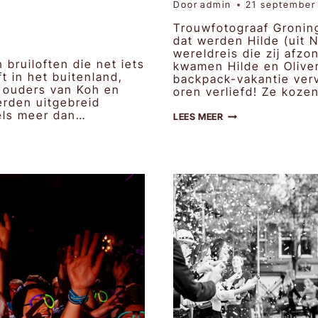
Door
admin
21 september
Trouwfotograaf Groning
dat werden Hilde (uit N
wereldreis die zij afz
 bruiloften die net iets
kwamen Hilde en Oliver
t in het buitenland,
backpack-vakantie ver
e ouders van Koh en
oren verliefd! Ze koze
erden uitgebreid
dels meer dan…
HILDE
LEES MEER
&
OLIVER
|
BRUIDSFOTOGRAFIE
GRONINGEN