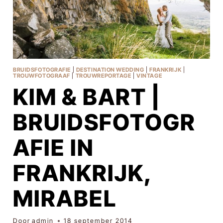
BRUIDSFOTOGRAFIE
|
DESTINATION WEDDING
|
FRANKRIJK
|
TROUWFOTOGRAAF
|
TROUWREPORTAGE
|
VINTAGE
KIM & BART |
BRUIDSFOTOGR
AFIE IN
FRANKRIJK,
MIRABEL
Door
admin
18 september 2014