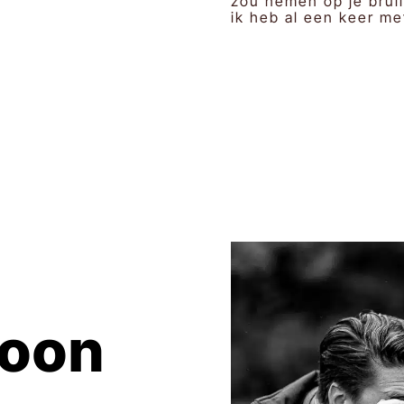
zou nemen op je brui
ik heb al een keer m
soon