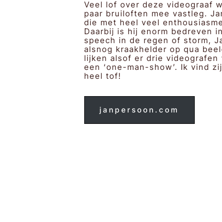
Veel lof over deze videograaf w
paar bruiloften mee vastleg. Jan
die met heel veel enthousiasme 
Daarbij is hij enorm bedreven i
speech in de regen of storm, J
alsnog kraakhelder op qua beeld
lijken alsof er drie videografen
een ‘one-man-show’. Ik vind zijn
heel tof!
janpersoon.com