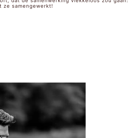
loft, dat de samenwerking vlekkeloos zou gaan:
et ze samengewerkt!