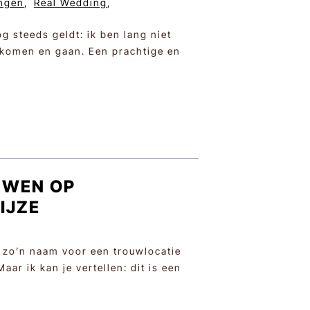
ngen
,
Real Wedding
,
g steeds geldt: ik ben lang niet
s komen en gaan. Een prachtige en
OUWEN OP
IJZE
j zo’n naam voor een trouwlocatie
ar ik kan je vertellen: dit is een