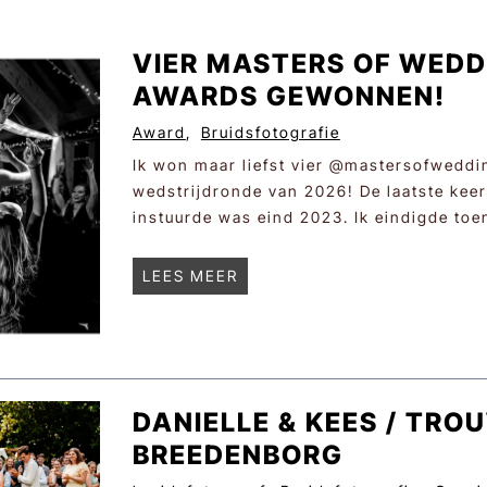
VIER MASTERS OF WED
AWARDS GEWONNEN!
Award
,
Bruidsfotografie
Ik won maar liefst vier @mastersofweddi
wedstrijdronde van 2026! De laatste keer 
instuurde was eind 2023. Ik eindigde to
V
LEES MEER
i
e
r
M
a
DANIELLE & KEES / TRO
s
BREEDENBORG
t
e