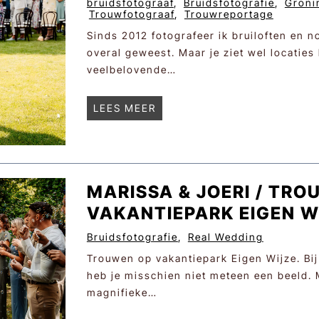
bruidsfotograaf
,
Bruidsfotografie
,
Groni
Trouwfotograaf
,
Trouwreportage
r
s
Sinds 2012 fotografeer ik bruiloften en no
o
overal geweest. Maar je ziet wel locatie
f
veelbelovende…
W
e
D
LEES MEER
d
a
d
n
i
i
n
e
g
MARISSA & JOERI / TR
l
P
VAKANTIEPARK EIGEN W
l
h
e
o
Bruidsfotografie
,
Real Wedding
&
t
Trouwen op vakantiepark Eigen Wijze. Bi
K
o
heb je misschien niet meteen een beeld. Ma
e
g
magnifieke…
e
r
s