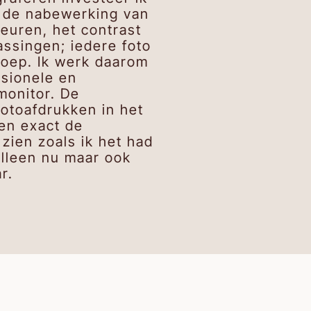
in de nabewerking van
leuren, het contrast
assingen; iedere foto
loep. Ik werk daarom
sionele en
monitor. De
fotoafdrukken in het
en exact de
zien zoals ik het had
alleen nu maar ook
r.