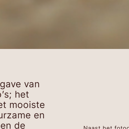
rgave van
o’s; het
et mooiste
uurzame en
 en de
Naast het foto