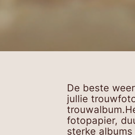
De beste wee
jullie trouwfot
trouwalbum.H
fotopapier, d
sterke albums