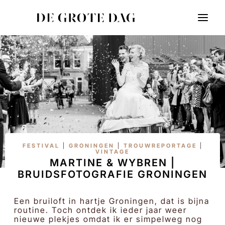
Doorgaan
naar
inhoud
FESTIVAL
|
GRONINGEN
|
TROUWREPORTAGE
|
VINTAGE
MARTINE & WYBREN |
BRUIDSFOTOGRAFIE GRONINGEN
Een bruiloft in hartje Groningen, dat is bijna
routine. Toch ontdek ik ieder jaar weer
nieuwe plekjes omdat ik er simpelweg nog