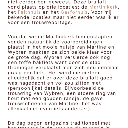
niet eerder ben geweest. Deze bruiloft
vond plaats op drie locaties; de
Martinikerk
,
het
Feithhuis
en het
Gasfornuis
. Voor mij
bekende locaties maar niet eerder was ik er
voor een trouwreportage.
Voordat we de Martinikerk binnenstapten
vonden natuurlijk de voorbereidingen
plaats! In het mooie huisje van Martine en
Wybren maakten ze zich beide klaar voor
de grote dag. Wybren versierde ook nog
een toffe bakfiets want door de stad
Groningen verplaatst men zich nou eenmaal
graag per fiets. Het werd me meteen
al duidelijk dat er over deze bruiloft goed
was nagedacht en vol zou zitten met
(persoonlijke) details. Bijvoorbeeld de
trouwring van Wybren; een stoere ring van
hout met een gouden randje, de gave
trouwschoenen van Martine: het was
allemaal net even iets anders :-).
De dag begon enigszins traditioneel met