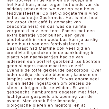
het trouwen in de kerk en de receptie in
het Feithhuis, maar tegen het einde van de
middag schakelden we over op een heus
festivalsfeertje! Op het Cibogaterrein vind
je het cafeetje Gasfornuis. Het is niet heel
erg groot (het café is gemaakt van
zeecontainers) en dus was de ruimte
vergroot d.m.v. een tent. Samen met een
extra barretje voor buiten, een gave
photobooth in een oude bus kom je aardig
in de buurt van een festivalsfeertje.
Daarnaast had Martine ook veel tijd en
creativiteit gestoken in de aankleding; in
plaats van naamkaartjes had ze van
iedereen een portret getekend. Ze kochten
geen slingers maar maakten ze zelf.
Evenals de toffe gekleurde backdrops. Over
ieder strikje, de vele bloemen, kaarsen en
lampjes was nagedacht. Er was enorm veel
tijd en liefde ingestoken om precies de
sfeer te krijgen die ze wilden. Er werd
gespeecht, hamburgers gegeten met friet,
luchtgitaar gespeeld als opening van de
avond. Men dronk Fritzlimonade,
biologische bieren en mojito’s, en at