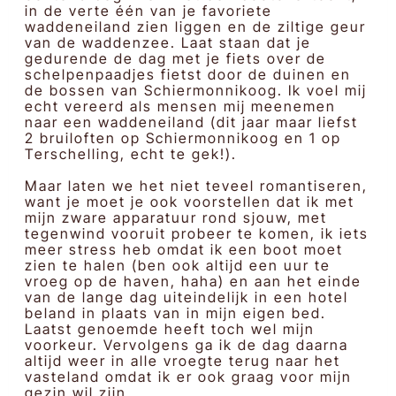
in de verte één van je favoriete
waddeneiland zien liggen en de ziltige geur
van de waddenzee. Laat staan dat je
gedurende de dag met je fiets over de
schelpenpaadjes fietst door de duinen en
de bossen van Schiermonnikoog. Ik voel mij
echt vereerd als mensen mij meenemen
naar een waddeneiland (dit jaar maar liefst
2 bruiloften op Schiermonnikoog en 1 op
Terschelling, echt te gek!).
Maar laten we het niet teveel romantiseren,
want je moet je ook voorstellen dat ik met
mijn zware apparatuur rond sjouw, met
tegenwind vooruit probeer te komen, ik iets
meer stress heb omdat ik een boot moet
zien te halen (ben ook altijd een uur te
vroeg op de haven, haha) en aan het einde
van de lange dag uiteindelijk in een hotel
beland in plaats van in mijn eigen bed.
Laatst genoemde heeft toch wel mijn
voorkeur. Vervolgens ga ik de dag daarna
altijd weer in alle vroegte terug naar het
vasteland omdat ik er ook graag voor mijn
gezin wil zijn.