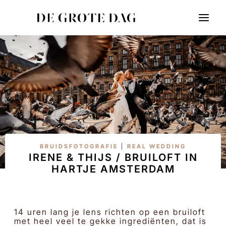
Doorgaan
naar
inhoud
BRUIDSFOTOGRAFIE
|
REAL WEDDING
IRENE & THIJS / BRUILOFT IN
HARTJE AMSTERDAM
14 uren lang je lens richten op een bruiloft
met heel veel te gekke ingrediënten, dat is