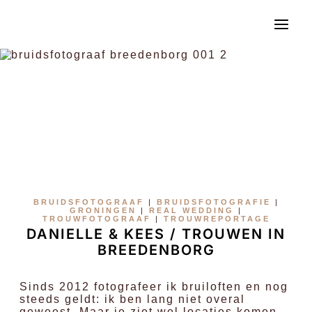
Doorgaan
naar
inhoud
BRUIDSFOTOGRAAF
|
BRUIDSFOTOGRAFIE
|
GRONINGEN
|
REAL WEDDING
|
TROUWFOTOGRAAF
|
TROUWREPORTAGE
DANIELLE & KEES / TROUWEN IN
BREEDENBORG
Sinds 2012 fotografeer ik bruiloften en nog
steeds geldt: ik ben lang niet overal
geweest. Maar je ziet wel locaties komen