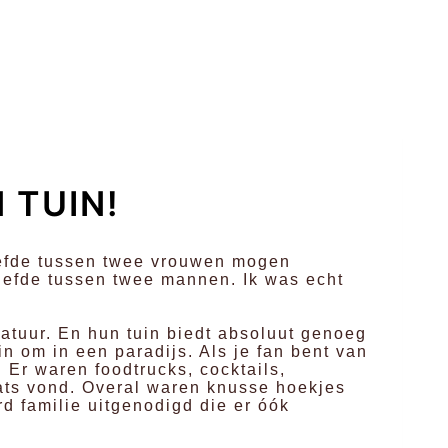
 TUIN!
liefde tussen twee vrouwen mogen
 liefde tussen twee mannen. Ik was echt
atuur. En hun tuin biedt absoluut genoeg
uin om in een paradijs. Als je fan bent van
. Er waren foodtrucks, cocktails,
aats vond. Overal waren knusse hoekjes
rd familie uitgenodigd die er óók