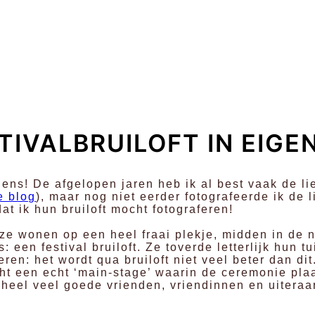
TIVALBRUILOFT IN EIGEN
 lens! De afgelopen jaren heb ik al best vaak de 
e blog
), maar nog niet eerder fotografeerde ik de
at ik hun bruiloft mocht fotograferen!
ze wonen op een heel fraai plekje, midden in de n
 een festival bruiloft. Ze toverde letterlijk hun t
eren: het wordt qua bruiloft niet veel beter dan dit
cht een echt ‘main-stage’ waarin de ceremonie pl
 heel veel goede vrienden, vriendinnen en uiteraa