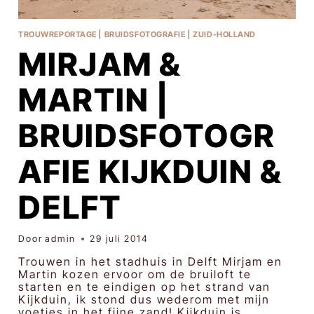
TROUWREPORTAGE
|
BRUIDSFOTOGRAFIE
|
ZUID-HOLLAND
MIRJAM &
MARTIN |
BRUIDSFOTOGR
AFIE KIJKDUIN &
DELFT
Door
admin
29 juli 2014
Trouwen in het stadhuis in Delft Mirjam en
Martin kozen ervoor om de bruiloft te
starten en te eindigen op het strand van
Kijkduin, ik stond dus wederom met mijn
voetjes in het fijne zand! Kijkduin is