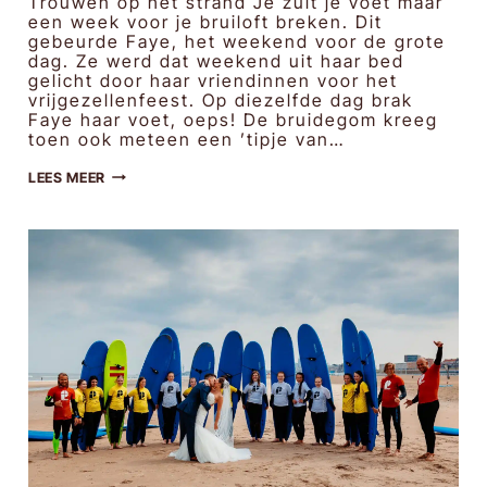
Trouwen op het strand Je zult je voet maar
een week voor je bruiloft breken. Dit
gebeurde Faye, het weekend voor de grote
dag. Ze werd dat weekend uit haar bed
gelicht door haar vriendinnen voor het
vrijgezellenfeest. Op diezelfde dag brak
Faye haar voet, oeps! De bruidegom kreeg
toen ook meteen een ’tipje van…
DMITRIY
LEES MEER
&
FAYE
|
BRUIDSFOTOGRAFIE
STRANDPAVILJOEN
WOEST
CALLANTSOOG