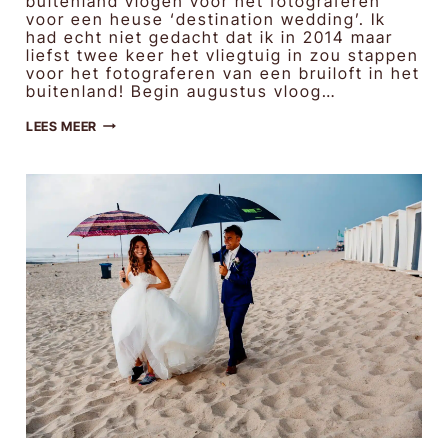
buitenland vlogen voor het fotograferen
voor een heuse ‘destination wedding’. Ik
had echt niet gedacht dat ik in 2014 maar
liefst twee keer het vliegtuig in zou stappen
voor het fotograferen van een bruiloft in het
buitenland! Begin augustus vloog…
JITKA
LEES MEER
&
HANS
|
BRUIDSFOTOGRAFIE
IN
TSJECHIË