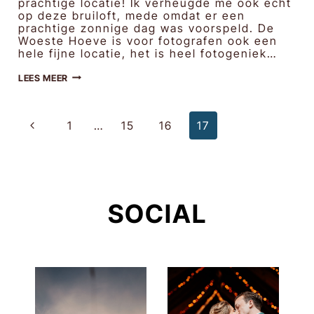
prachtige locatie! Ik verheugde me ook echt
op deze bruiloft, mede omdat er een
prachtige zonnige dag was voorspeld. De
Woeste Hoeve is voor fotografen ook een
hele fijne locatie, het is heel fotogeniek…
ANNELIES
LEES MEER
&
STEPHAN
|
BRUIDSFOTOGRAFIE
PAGINANAVIGATI
Vorige
WOESTE
1
…
15
16
17
HOEVE,
HOENDERLOO
pagina
&
ARNHEM
SOCIAL