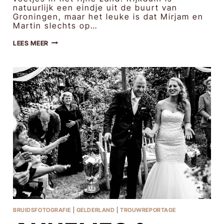
natuurlijk een eindje uit de buurt van
Groningen, maar het leuke is dat Mirjam en
Martin slechts op…
MIRJAM
LEES MEER
&
MARTIN
|
BRUIDSFOTOGRAFIE
KIJKDUIN
&
DELFT
BRUIDSFOTOGRAFIE
|
GELDERLAND
|
TROUWREPORTAGE