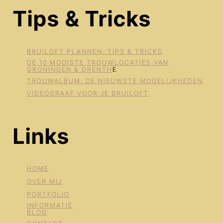
Tips & Tricks
BRUILOFT PLANNEN: TIPS & TRICKS
DE 10 MOOISTE TROUWLOCATIES VAN
GRONINGEN & DRENTH
E
TROUWALBUM: DE NIEUWSTE MOGELIJKHEDEN
VIDEOGRAAF VOOR JE BRUILOFT
Links
HOME
OVER MIJ
PORTFOLIO
INFORMATIE
BLOG