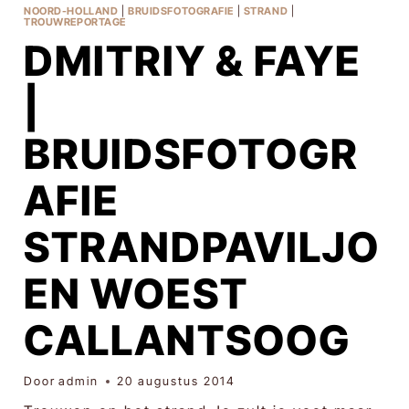
NOORD-HOLLAND
|
BRUIDSFOTOGRAFIE
|
STRAND
|
TROUWREPORTAGE
DMITRIY & FAYE
|
BRUIDSFOTOGR
AFIE
STRANDPAVILJO
EN WOEST
CALLANTSOOG
Door
admin
20 augustus 2014