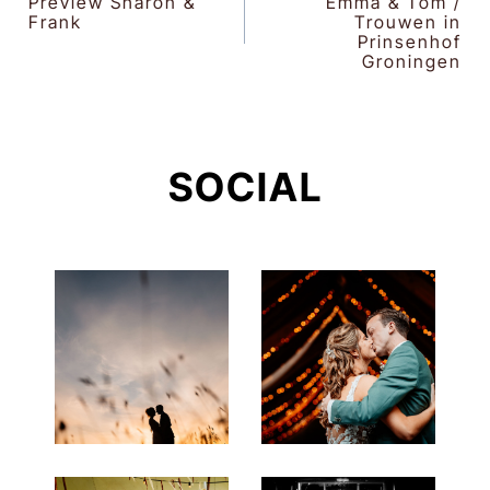
Preview Sharon &
Emma & Tom /
Frank
Trouwen in
NAVIGATIE
Prinsenhof
Groningen
SOCIAL