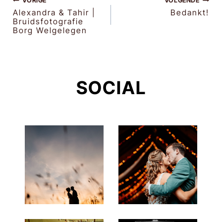
BERICHT
VORIGE
VOLGENDE
Alexandra & Tahir |
Bedankt!
Bruidsfotografie
NAVIGATIE
Borg Welgelegen
SOCIAL