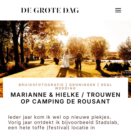
Doorgaan
naar
inhoud
BRUIDSFOTOGRAFIE
|
GRONINGEN
|
REAL
WEDDING
MARIANNE & HIELKE / TROUWEN
OP CAMPING DE ROUSANT
Ieder jaar kom ik wel op nieuwe plekjes.
Vorig jaar ontdekt ik bijvoorbeeld Stadslab,
een hele toffe (festival) locatie in