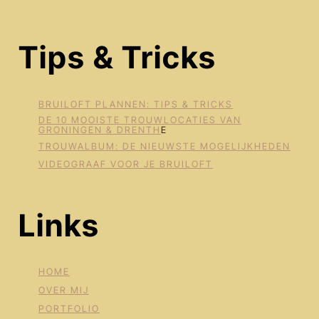
Tips & Tricks
BRUILOFT PLANNEN: TIPS & TRICKS
DE 10 MOOISTE TROUWLOCATIES VAN
GRONINGEN & DRENTH
E
TROUWALBUM: DE NIEUWSTE MOGELIJKHEDEN
VIDEOGRAAF VOOR JE BRUILOFT
Links
HOME
OVER MIJ
PORTFOLIO