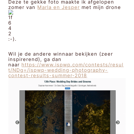
Deze te gekke foto maakte ik afgelopen
zomer van
Marla en Jesper
met mijn drone
:-)
.
Wil je de andere winnaar bekijken (zeer
inspirerend), ga dan
naar
https://www.ispwp.com/contests/resul
t/NDg=/ispwp-wedding-photography-
contest-results-summer-2018