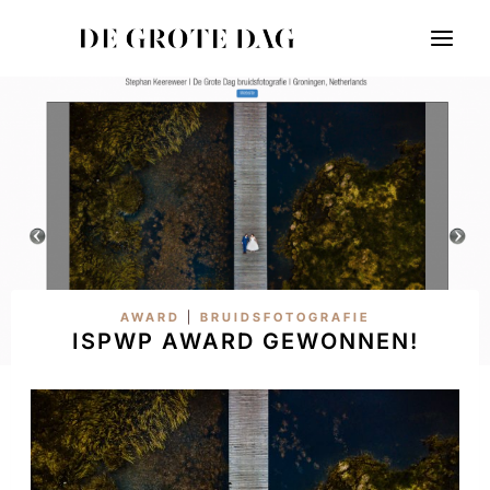
Doorgaan
naar
inhoud
AWARD
|
BRUIDSFOTOGRAFIE
ISPWP AWARD GEWONNEN!