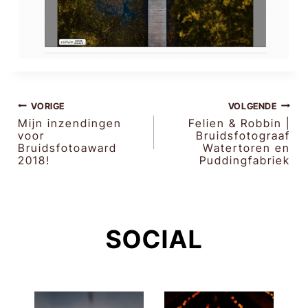
BERICHT
VORIGE
VOLGENDE
Mijn inzendingen
Felien & Robbin |
voor
Bruidsfotograaf
NAVIGATIE
Bruidsfotoaward
Watertoren en
2018!
Puddingfabriek
SOCIAL