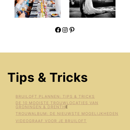
Facebook
Instagram
Pinterest
Tips & Tricks
BRUILOFT PLANNEN: TIPS & TRICKS
DE 10 MOOISTE TROUWLOCATIES VAN
GRONINGEN & DRENTH
E
TROUWALBUM: DE NIEUWSTE MOGELIJKHEDEN
VIDEOGRAAF VOOR JE BRUILOFT