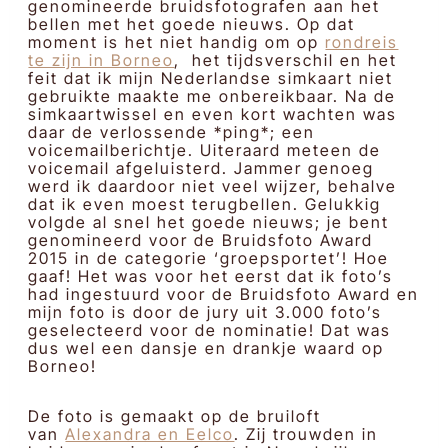
genomineerde bruidsfotografen aan het
bellen met het goede nieuws. Op dat
moment is het niet handig om op
rondreis
te zijn in Borneo
, het tijdsverschil en het
feit dat ik mijn Nederlandse simkaart niet
gebruikte maakte me onbereikbaar. Na de
simkaartwissel en even kort wachten was
daar de verlossende *ping*; een
voicemailberichtje. Uiteraard meteen de
voicemail afgeluisterd. Jammer genoeg
werd ik daardoor niet veel wijzer, behalve
dat ik even moest terugbellen. Gelukkig
volgde al snel het goede nieuws; je bent
genomineerd voor de Bruidsfoto Award
2015 in de categorie ‘groepsportet’! Hoe
gaaf! Het was voor het eerst dat ik foto’s
had ingestuurd voor de Bruidsfoto Award en
mijn foto is door de jury uit 3.000 foto’s
geselecteerd voor de nominatie! Dat was
dus wel een dansje en drankje waard op
Borneo!
De foto is gemaakt op de bruiloft
van
Alexandra en Eelco
. Zij trouwden in