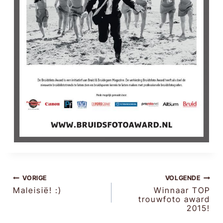
BERICHT
VORIGE
VOLGENDE
Maleisië! :)
Winnaar TOP
trouwfoto award
NAVIGATIE
2015!