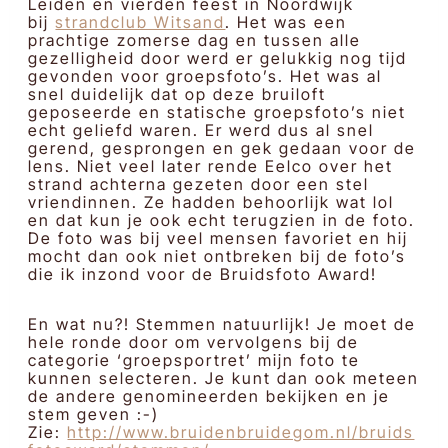
Leiden en vierden feest in Noordwijk
bij
strandclub Witsand
. Het was een
prachtige zomerse dag en tussen alle
gezelligheid door werd er gelukkig nog tijd
gevonden voor groepsfoto’s. Het was al
snel duidelijk dat op deze bruiloft
geposeerde en statische groepsfoto’s niet
echt geliefd waren. Er werd dus al snel
gerend, gesprongen en gek gedaan voor de
lens. Niet veel later rende Eelco over het
strand achterna gezeten door een stel
vriendinnen. Ze hadden behoorlijk wat lol
en dat kun je ook echt terugzien in de foto.
De foto was bij veel mensen favoriet en hij
mocht dan ook niet ontbreken bij de foto’s
die ik inzond voor de Bruidsfoto Award!
En wat nu?! Stemmen natuurlijk! Je moet de
hele ronde door om vervolgens bij de
categorie ‘groepsportret’ mijn foto te
kunnen selecteren. Je kunt dan ook meteen
de andere genomineerden bekijken en je
stem geven :-)
Zie:
http://www.bruidenbruidegom.nl/bruids